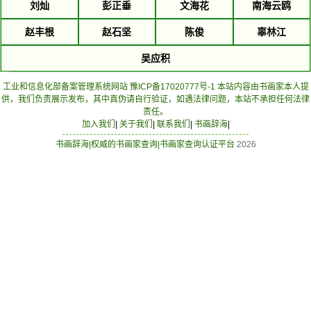
刘灿
彭正垂
文海花
南海云鸥
赵丰根
赵石坚
陈俊
辜林江
吴应积
工业和信息化部备案管理系统网站 豫ICP备17020777号-1
本站内容由书画家本人提
供，我们负责展示发布，其中真伪请自行验证，如遇法律问题，本站不承担任何法律
责任。
加入我们
|
关于我们
|
联系我们
|
书画辞海
|
书画辞海|权威的书画家查询|书画家查询认证平台
2026