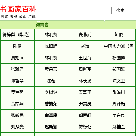
搜索
海南省
符梓梨（梨花）
林明贤
麦燕武
陈俊
陈俊
陈照辉
赵海
中国实力派书画
家——黄泽文
周始照
林明贤
王世海
杨国傅
张雅君
黄丹燕
周柳军
郑国跃
谭哲学
陈茹
林长发
陈文卫
罗海强
李树波
麦笃平
张洧川
黄南翔
曾繁荣
尹其灵
周开畅
张敬民
俞富康
颜明轩
吴东民
刘从光
赵新颖
符标让
冯桂兰