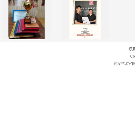
联
Co
何发艺术官网