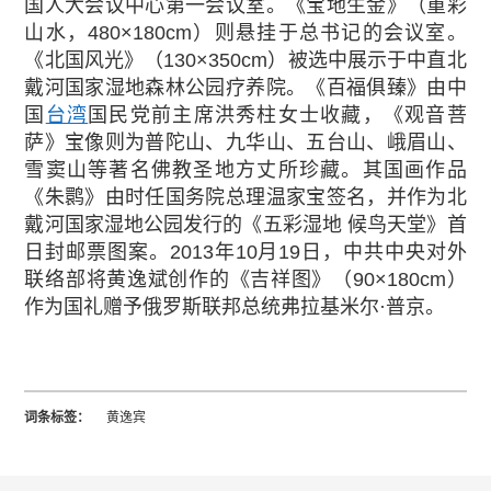
国人大会议中心第一会议室。《宝地生金》（重彩
山水，480×180cm）则悬挂于总书记的会议室。
《北国风光》（130×350cm）被选中展示于中直北
戴河国家湿地森林公园疗养院。《百福俱臻》由中
国
台湾
国民党前主席洪秀柱女士收藏，《观音菩
萨》宝像则为普陀山、九华山、五台山、峨眉山、
雪窦山等著名佛教圣地方丈所珍藏。其国画作品
《朱鹮》由时任国务院总理温家宝签名，并作为北
戴河国家湿地公园发行的《五彩湿地 候鸟天堂》首
日封邮票图案。2013年10月19日，中共中央对外
联络部将黄逸斌创作的《吉祥图》（90×180cm）
作为国礼赠予俄罗斯联邦总统弗拉基米尔·普京。
词条标签：
黄逸宾