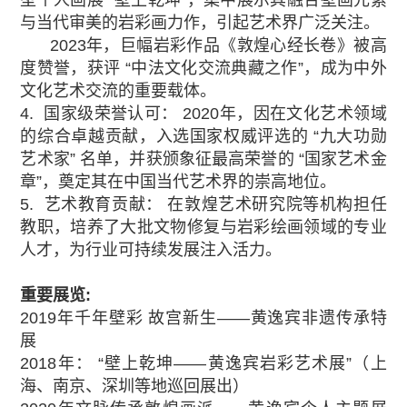
与当代审美的岩彩画力作，引起艺术界广泛关注。
2023年，巨幅岩彩作品《敦煌心经长卷》被高
度赞誉，获评 “中法文化交流典藏之作”，成为中外
文化艺术交流的重要载体。
4. 国家级荣誉认可： 2020年，因在文化艺术领域
的综合卓越贡献，入选国家权威评选的 “九大功勋
艺术家” 名单，并获颁象征最高荣誉的 “国家艺术金
章”，奠定其在中国当代艺术界的崇高地位。
5. 艺术教育贡献： 在敦煌艺术研究院等机构担任
教职，培养了大批文物修复与岩彩绘画领域的专业
人才，为行业可持续发展注入活力。
重要展览:
2019年千年壁彩 故宫新生——黄逸宾非遗传承特
展
2018年： “壁上乾坤——黄逸宾岩彩艺术展”（上
海、南京、深圳等地巡回展出）