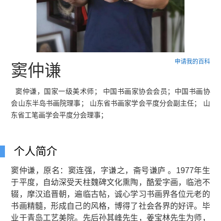
申请我的百科
窦仲谦
窦仲谦，国家一级美术师； 中国书画家协会会员；中国书画协
会山东半岛书画院理事； 山东省书画家学会平度分会副主任； 山
东省工笔画学会平度分会理事；
个人简介
窦仲谦，原名：窦连强，字谦之，斋号谦庐 。1977年生
于平度，自幼深受天柱魏碑文化熏陶，酷爱字画，临池不
辍，摩汉追晋朝，遍临古帖，诚心学习书画界各位元老的
书画精髓，形成自己的风格，博得了社会各界的好评。毕
业于青岛工艺美院。先后孙其峰先生，姜宝林先生为师，