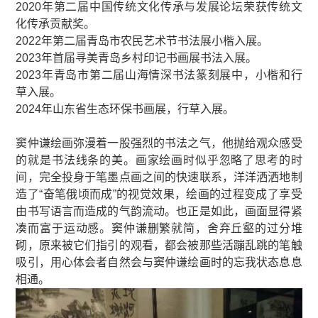
2020年第二届中国传统文化传承与发展论坛荣获传统文
化传承贡献奖。
2022年第二届青岛市农民艺术节书法展小楷入展。
2023年首届寻美青岛乡村印记书画展书法入展。
2023年青岛市第二届山海情深书法篆刻展中，小楷和行
草入展。
2024年山东省生态环保书画展，行草入展。
窦仲谦绘画弥漫着一股强烈的书法之气，他抛给观众感受
的就是书法线条的美。画家绘画时似乎忽略了思考的时
间，完全投身于笔墨点画之间的快速联系，洋洋洒洒地制
造了“奋笔俄顷而成”的视觉效果，绘画的过程变成了享受
由书写语言而造成的气韵流动。也正是如此，画面显得紧
凑而富于运动感。窦仲谦删繁就简，舍弃丘壑的过分堆
砌，原来被它们指引的观看，都会被那些活蹦乱跳的笔触
吸引，用心体会者自然会与窦仲谦绘画时的忘我状态息息
相通。