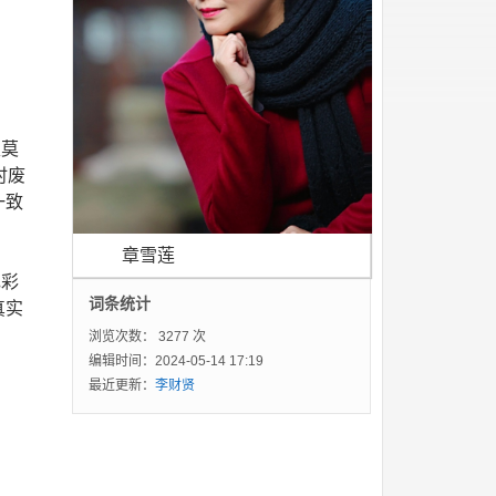
莫
时废
一致
章雪莲
彩
词条统计
真实
浏览次数：
3277 次
编辑时间：2024-05-14 17:19
最近更新：
李财贤