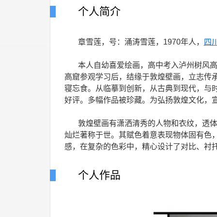
个人简介
章雪莲，号：涌涛雪莲，1970年人，
四
本人自幼喜爱绘画，高中考入泸州树风高中
高窟参观学习后，结缘于敦煌壁画，立志传承
寝忘食。从临摹到创新，从古典到现代，与
好评。多幅作品被珍藏。为弘扬敦煌文化，
敦煌壁画有潇洒清秀的人物和衣纹，透体薄
灿烂著称于世。其赋色着意表现物体固有色
感，在复杂的色彩中，精心设计了对比、衬
个人作品