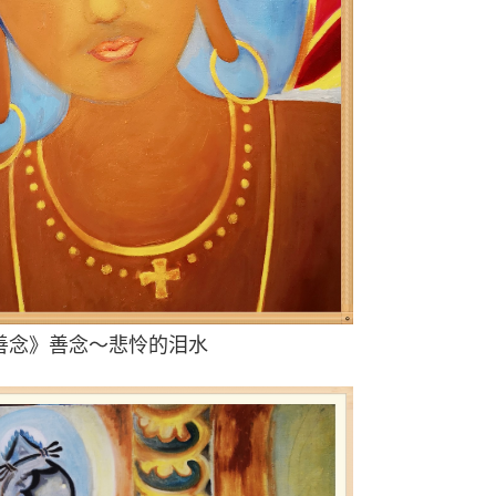
善念》
善念～悲怜的泪水