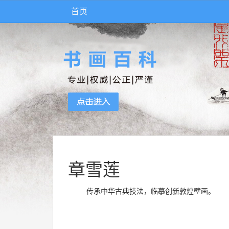
首页
章雪莲
传承中华古典技法，临摹创新敦煌壁画。