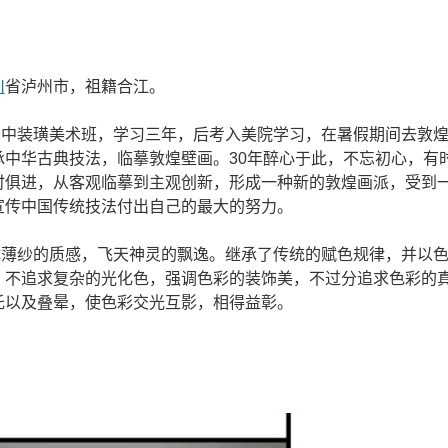
川
省泸州市，祖籍合江。
装璜美术班，学习三年，后考入美院学习，在暑假期间去敦煌
中华古典技法，临摹敦煌壁画。30年醉心于此，不忘初心，有
时俱进，从客观临摹到主观创新，形成一种新的敦煌画派，受到
宣传中国传统技法付出自己的最大的努力。
纱的质感，飞天神灵的飘逸。继承了传统的赋色规律，并以色
，不追求复杂的光化色，强调色彩的装饰美，不过分追求色彩的
托以及叠晕，使色彩交光互影，相得益彰。