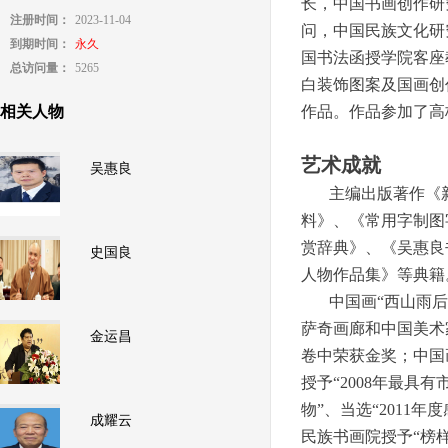
长，中国书画创作研
注册时间：
2023-11-04
问，中国民族文化研
到期时间：
永久
国书法函授学院客座
总访问量：
5265
白装饰图案及国画创
相关人物
作品。作品参加了高
艺术成就
吴惠良
主编出版著作《新编
料》、《常用字制图
赏辞典》、《吴惠良
史国良
人物作品集》等典籍
中国画“西山雨后”
萨奇画廊和中国美术
金运昌
卷中荣获金奖；中国
授予“2008年最具
物”、当选“2011
成耀云
民族书画院授予“榜