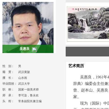
吴惠良
艺术简历
性 别：
男
籍 贯：
武汉黄陂
吴惠良，1961年
擅 长：
山水画
辞典》编委会主任兼
毕业院校：
武汉大学
职 称：
国家一级美术师
曾、赵本山、吴惠良
师 承：
李可染，鲁永欢
家。
头 衔：
常务副院长兼主编
现为（国际）中国